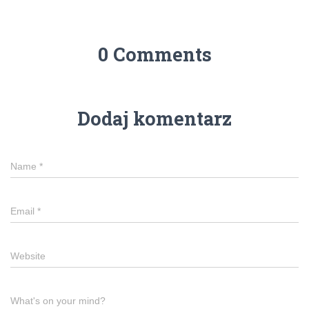
0 Comments
Dodaj komentarz
Name
*
Email
*
Website
What's on your mind?