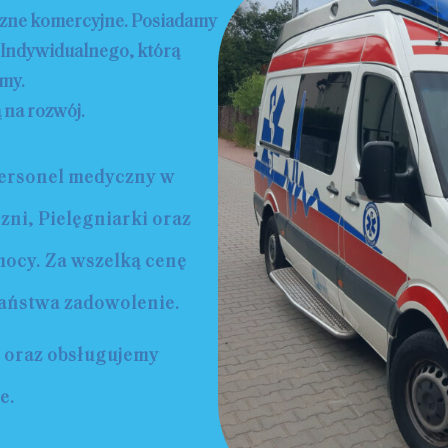
zne komercyjne. Posiadamy
 Indywidualnego, którą
amy.
na rozwój. ​
personel medyczny w
ni, Pielęgniarki oraz
ocy. Za wszelką cenę
Państwa zadowolenie.
c oraz obsługujemy
e.