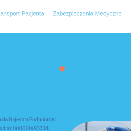
ransport Pacjenta
Zabezpieczenia Medyczne
ED
 do Rejestru Podmiotów
pod nr 000000193238.