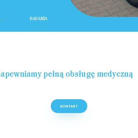
BADANIA
apewniamy pełną obsługę medyczną
KONTAKT