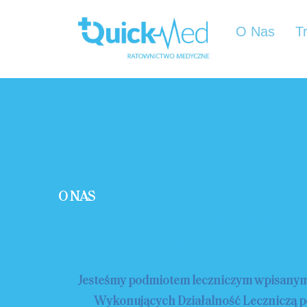
O Nas
T
O NAS
QUICKM
Jesteśmy podmiotem leczniczym wpisanym
Wykonujących Działalność Leczniczą 