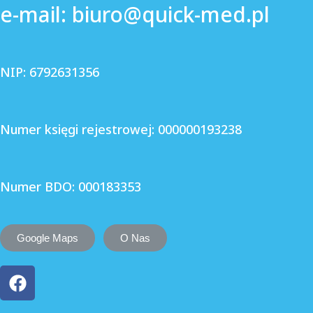
e-mail: biuro@quick-med.pl
NIP: 6792631356
Numer księgi rejestrowej: 000000193238
Numer BDO: 000183353
Google Maps
O Nas