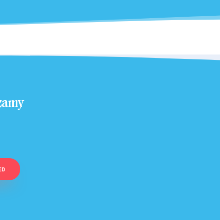
zamy
ED